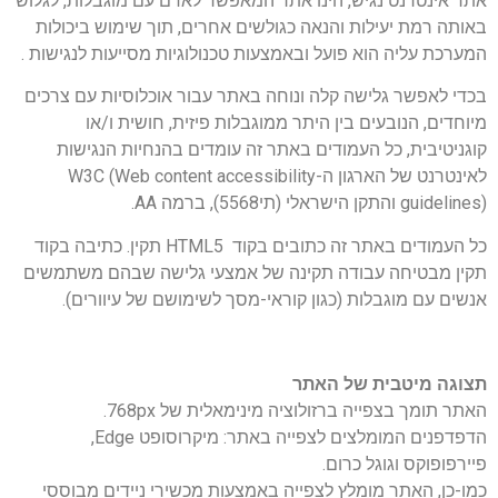
אתר אינטרנט נגיש, הינו אתר המאפשר לאדם עם מוגבלות, לגלוש
באותה רמת יעילות והנאה כגולשים אחרים, תוך שימוש ביכולות
המערכת עליה הוא פועל ובאמצעות טכנולוגיות מסייעות לנגישות .
בכדי לאפשר גלישה קלה ונוחה באתר עבור אוכלוסיות עם צרכים
מיוחדים, הנובעים בין היתר ממוגבלות פיזית, חושית ו/או
קוגניטיבית, כל העמודים באתר זה עומדים בהנחיות הנגישות
לאינטרנט של הארגון ה-W3C (Web content accessibility
guidelines) והתקן הישראלי (תי5568), ברמה AA.
כל העמודים באתר זה כתובים בקוד HTML5 תקין. כתיבה בקוד
תקין מבטיחה עבודה תקינה של אמצעי גלישה שבהם משתמשים
אנשים עם מוגבלות (כגון קוראי-מסך לשימושם של עיוורים).
תצוגה מיטבית של האתר
האתר תומך בצפייה ברזולוציה מינימאלית של 768px.
הדפדפנים המומלצים לצפייה באתר: מיקרוסופט Edge,
פיירפופוקס וגוגל כרום.
כמו-כן, האתר מומלץ לצפייה באמצעות מכשירי ניידים מבוססי